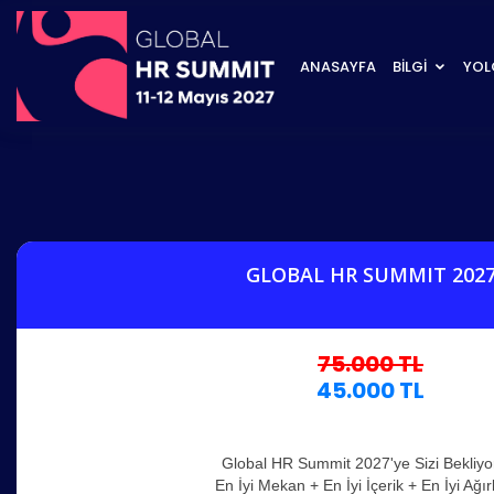
ANASAYFA
BİLGİ
YOL
GLOBAL HR SUMMIT 202
75.000 TL
45.000 TL
Global HR Summit 2027'ye Sizi Bekliyo
En İyi Mekan + En İyi İçerik + En İyi Ağı