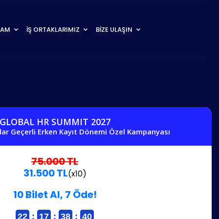
RAM
İŞ ORTAKLARIMIZ
BİZE ULAŞIN
GLOBAL HR SUMMIT 2027
dar Geçerli Erken Kayıt Dönemi Özel Kampanyası
75.000 TL
31.500 TL
(x10)
10 Bilet Al, 7 Öde!
22
:
17
:
38
:
40