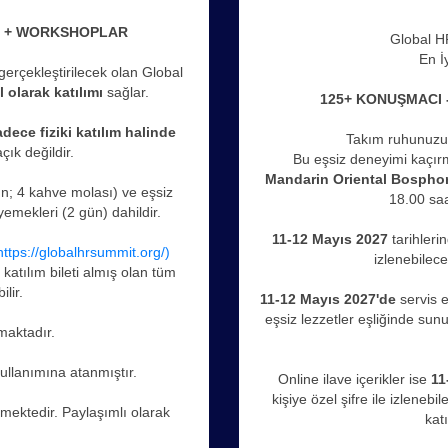
S + WORKSHOPLAR
Global HR
En İ
gerçekleştirilecek olan Global
l olarak katılımı
sağlar.
125+ KONUŞMACI
adece fiziki katılım halinde
Takım ruhunuzu 
çık değildir.
Bu eşsiz deneyimi kaçırma
Mandarin Oriental Bospho
ün; 4 kahve molası) ve eşsiz
18.00 saa
yemekleri (2 gün) dahildir.
11-12 Mayıs 2027
tarihleri
https://globalhrsummit.org/)
izlenebilece
ye katılım bileti almış olan tüm
lir.
11-12 Mayıs 2027'de
servis e
eşsiz lezzetler eşliğinde sun
maktadır.
 kullanımına atanmıştır.
Online ilave içerikler ise
11
kişiye özel şifre ile izlenebil
ilmektedir. Paylaşımlı olarak
kat