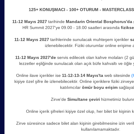
125+ KONUŞMACI - 100+ OTURUM - MASTERCLAS
11-12 Mayıs 2027
tarihinde
Mandarin Oriental Bosphorus'da
HR Summit 2027'ye 09.00 - 18.00 saatleri arasında
fizikse
11-12 Mayıs 2027
tarihlerinde sunulacak muhteşem içerikler
s
izlenebilecektir. Fiziki oturumlar online erişime a
11-12 Mayıs 2027'de
servis edilecek olan kahve molaları (2 g
lezzetler eşliğinde sunulacak olan açık büfe kahvaltı ve öğle 
Online ilave içerikler ise
11-12-13-14 Mayıs'ta
web sitesinde
(
kişiye özel şifre ile izlenebilecektir. Online içeriklere fiziki zirve
katılımcılar
ömür boyu erişim
sağlayabi
Zirve'de
Simultane çeviri
hizmetimiz bulun
Online içerik şifreleri kişiye özel olup, her bilet bir kişinin
Zirve süresince sadece bilet alan kişinin girebilmesine izin ver
kullanılamamaktadır.