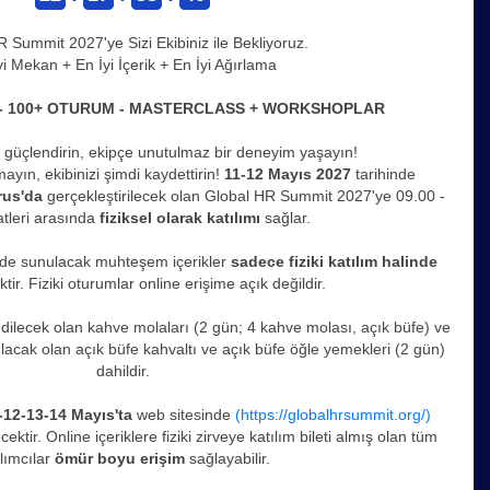
 Summit 2027'ye Sizi Ekibiniz ile Bekliyoruz.
yi Mekan + En İyi İçerik + En İyi Ağırlama
 - 100+ OTURUM - MASTERCLASS + WORKSHOPLAR
güçlendirin, ekipçe unutulmaz bir deneyim yaşayın!
yın, ekibinizi şimdi kaydettirin!
11-12 Mayıs 2027
tarihinde
rus'da
gerçekleştirilecek olan Global HR Summit 2027'ye 09.00 -
tleri arasında
fiziksel olarak katılımı
sağlar.
nde sunulacak muhteşem içerikler
sadece fiziki katılım halinde
ktir. Fiziki oturumlar online erişime açık değildir.
dilecek olan kahve molaları (2 gün; 4 kahve molası, açık büfe) ve
ulacak olan açık büfe kahvaltı ve açık büfe öğle yemekleri (2 gün)
dahildir.
-12-13-14 Mayıs'ta
web sitesinde
(https://globalhrsummit.org/)
ecektir. Online içeriklere fiziki zirveye katılım bileti almış olan tüm
ılımcılar
ömür boyu erişim
sağlayabilir.