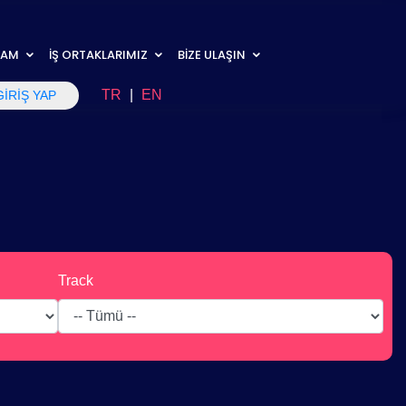
RAM
İŞ ORTAKLARIMIZ
BİZE ULAŞIN
TR
|
EN
GİRİŞ YAP
Track