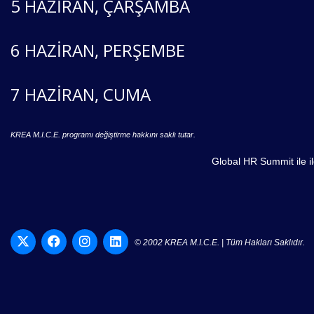
5 HAZİRAN, ÇARŞAMBA
6 HAZİRAN, PERŞEMBE
7 HAZİRAN, CUMA
KREA M.I.C.E. programı değiştirme hakkını saklı tutar.
Global HR Summit ile il
© 2002 KREA M.I.C.E. | Tüm Hakları Saklıdır.