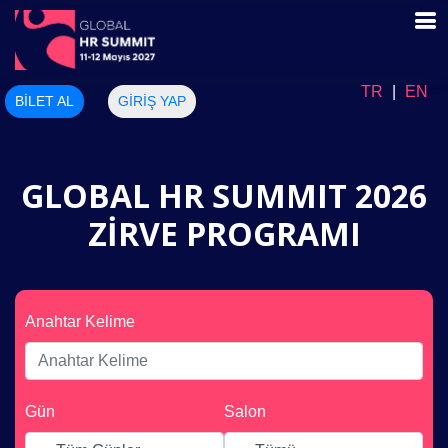
TR
|
EN
BİLET AL
GİRİŞ YAP
GLOBAL HR SUMMIT 2026
ZİRVE PROGRAMI
Anahtar Kelime
Gün
Salon