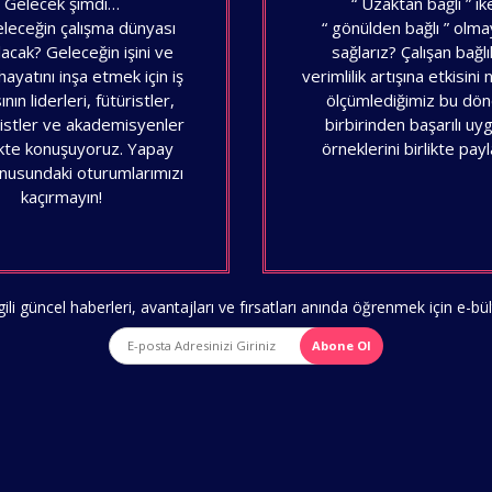
Gelecek şimdi…
“ Uzaktan bağlı ” ik
eleceğin çalışma dünyası
“ gönülden bağlı ” olmay
lacak? Geleceğin işini ve
sağlarız? Çalışan bağlıl
hayatını inşa etmek için iş
verimlilik artışına etkisini
nın liderleri, fütüristler,
ölçümlediğimiz bu d
stler ve akademisyenler
birbirinden başarılı u
rlikte konuşuyoruz. Yapay
örneklerini birlikte payl
nusundaki oturumlarımızı
kaçırmayın!
ili güncel haberleri, avantajları ve fırsatları anında öğrenmek için e-
Abone Ol