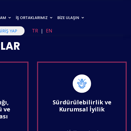
RAM
İŞ ORTAKLARIMIZ
BİZE ULAŞIN
TR
|
EN
GİRİŞ YAP
RLAR
ığı,
Sürdürülebilirlik ve
ü ve
Kurumsal İyilik
ası