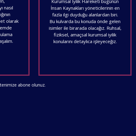
en,
Kurumsal İyilik Hareketi bugünün
ı nasıl
İnsan Kaynakları yöneticilerinin en
ığının
fazla ilgi duyduğu alanlardan biri.
 net olarak
Bu kulvarda bu konuda önde gelen
önemde
isimler ile birarada olacağız. Ruhsal,
ygulama
fiziksel, amaçsal kurumsal iyilik
aşalım.
konularını detaylıca işleyeceğiz.
bültenimize abone olunuz.