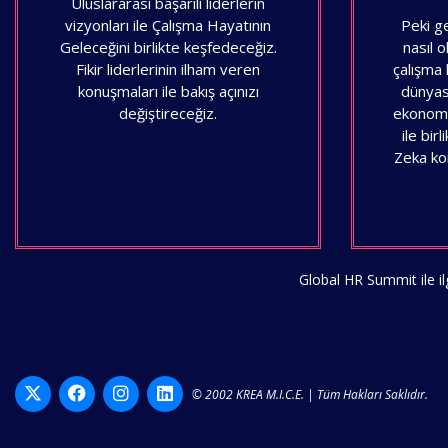
Uluslararası başarılı liderlerin
vizyonları ile Çalışma Hayatının
Peki g
Geleceğini birlikte keşfedeceğiz.
nasıl o
Fikir liderlerinin ilham veren
çalışma 
konuşmaları ile bakış açınızı
dünyası
değiştireceğiz.
ekonomi
ile bi
Zeka ko
Global HR Summit ile ilg
© 2002 KREA M.I.C.E. | Tüm Hakları Saklıdır.