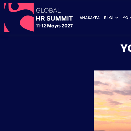
ANASAYFA
BİLGİ
YOL
Y