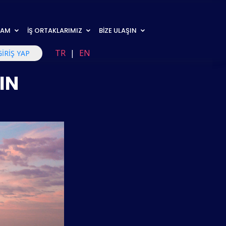
RAM
İŞ ORTAKLARIMIZ
BİZE ULAŞIN
TR
|
EN
GİRİŞ YAP
IN