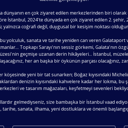
rda dünyanın en çok ziyaret edilen merkezlerinden biri olarak
e İstanbul, 2024'te dünyada en çok ziyaret edilen 2. şehir, 20
 yalnızca coğrafi değil, duygusal bir kesişim noktası olduğu
 bu yolculuk, sanata ve tarihe yeniden can veren Galataport
atmanlar… Topkapı Sarayı'nın sessiz görkemi, Galata'nın özg
zesi'nin geçmişe uzanan derin hikâyeleri… İstanbul, müzeleri
olaşacağınız, her an başka bir öykünün parçası olacağınız, z
r köşesinde yeni bir tat sunarken; Boğaz kıyısındaki Michelin
aklardan denizin kıyısındaki kahvelere kadar her lokma, bu 
rkezleri ve tasarım mağazaları, keşfetmeyi sevenleri bekliy
llardır gelmediyseniz, size bambaşka bir İstanbul vaad ediyor
, tarihe, sanata, ilhama, yeni dostluklara ve önemli başlangıçl