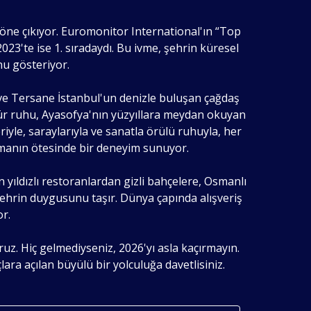
 öne çıkıyor. Euromonitor International'ın “Top
23'te ise 1. sıradaydı. Bu ivme, şehrin küresel
nu gösteriyor.
 ve Tersane İstanbul'un denizle buluşan çağdaş
ür ruhu, Ayasofya'nın yüzyıllara meydan okuyan
yle, saraylarıyla ve sanatla örülü ruhuyla, her
amanın ötesinde bir deneyim sunuyor.
 yıldızlı restoranlardan gizli bahçelere, Osmanlı
şehrin duygusunu taşır. Dünya çapında alışveriş
or.
uz. Hiç gelmediyseniz, 2026'yı asla kaçırmayın.
ara açılan büyülü bir yolculuğa davetlisiniz.