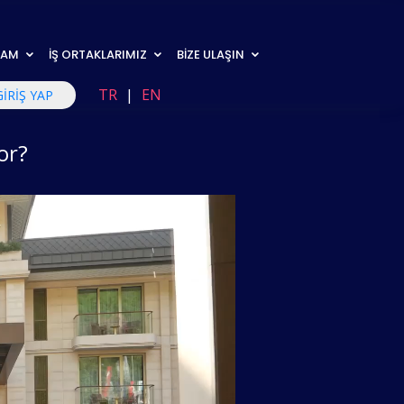
RAM
İŞ ORTAKLARIMIZ
BİZE ULAŞIN
TR
|
EN
GİRİŞ YAP
or?