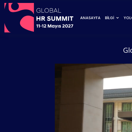
ANASAYFA
BİLGİ
YOL
Gl